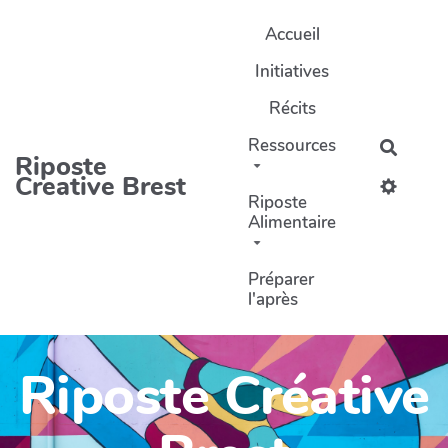
Aller au contenu principal
Accueil
Initiatives
Récits
Ressources
Recher
Riposte
Creative Brest
Riposte
Alimentaire
Préparer
l'après
Riposte Créative