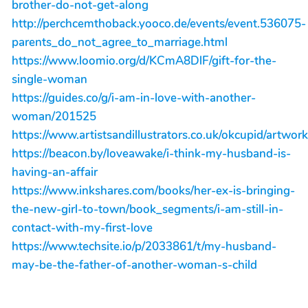
brother-do-not-get-along
http://perchcemthoback.yooco.de/events/event.536075-
parents_do_not_agree_to_marriage.html
https://www.loomio.org/d/KCmA8DlF/gift-for-the-
single-woman
https://guides.co/g/i-am-in-love-with-another-
woman/201525
https://www.artistsandillustrators.co.uk/okcupid/artwo
https://beacon.by/loveawake/i-think-my-husband-is-
having-an-affair
https://www.inkshares.com/books/her-ex-is-bringing-
the-new-girl-to-town/book_segments/i-am-still-in-
contact-with-my-first-love
https://www.techsite.io/p/2033861/t/my-husband-
may-be-the-father-of-another-woman-s-child