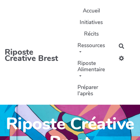
Aller au contenu principal
Accueil
Initiatives
Récits
Ressources
Recher
Riposte
Creative Brest
Riposte
Alimentaire
Préparer
l'après
Riposte Créative