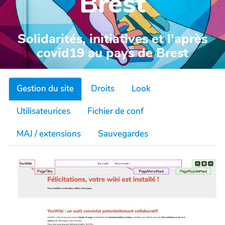
Brest
Solidarités, initiatives et l'après
covid19 au pays de Brest
Gestion du site
Droits
Look
Utilisateurices
Fichier de conf
MAJ / extensions
Sauvegardes