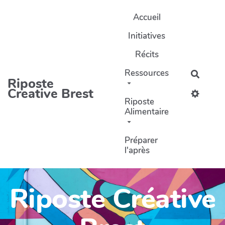
Aller au contenu principal
Accueil
Initiatives
Récits
Ressources
Recher
Riposte
Creative Brest
Riposte
Alimentaire
Préparer
l'après
Riposte Créative