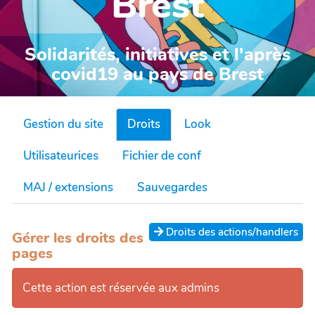
Brest
Solidarités, initiatives et l'après
covid19 au pays de Brest
Gestion du site
Droits
Look
Utilisateurices
Fichier de conf
MAJ / extensions
Sauvegardes
Droits des actions/handlers
Gérer les droits des
pages
Cette action est réservée aux admins