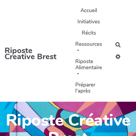
Aller au contenu principal
Accueil
Initiatives
Récits
Ressources
Recher
Riposte
Creative Brest
Riposte
Alimentaire
Préparer
l'après
Riposte Créative