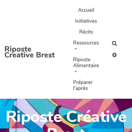
Aller au contenu principal
Accueil
Initiatives
Récits
Ressources
Recher
Riposte
Creative Brest
Riposte
Alimentaire
Préparer
l'après
Riposte Créative