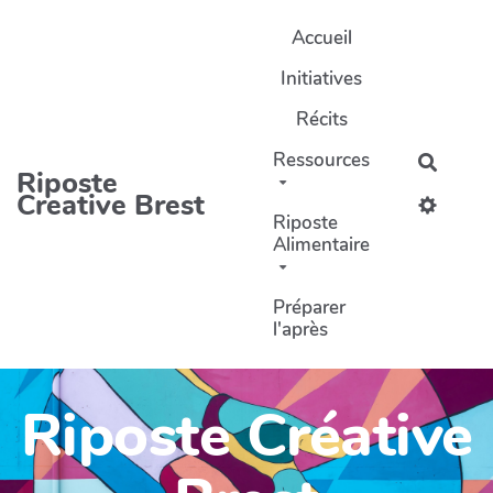
Aller au contenu principal
Accueil
Initiatives
Récits
Ressources
Recher
Riposte
Creative Brest
Riposte
Alimentaire
Préparer
l'après
Riposte Créative