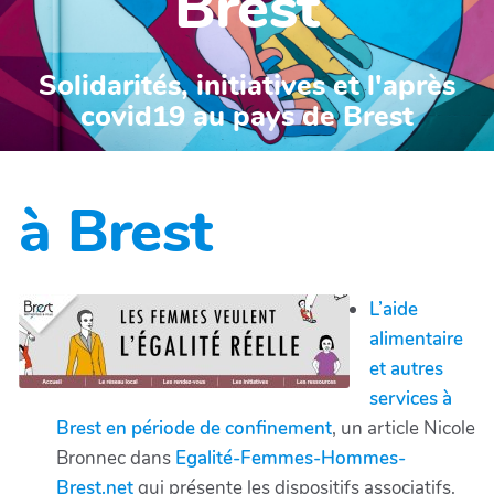
Brest
Solidarités, initiatives et l'après
covid19 au pays de Brest
à Brest
L’aide
alimentaire
et autres
services à
Brest en période de confinement
, un article Nicole
Bronnec dans
Egalité-Femmes-Hommes-
Brest.net
qui présente les dispositifs associatifs.