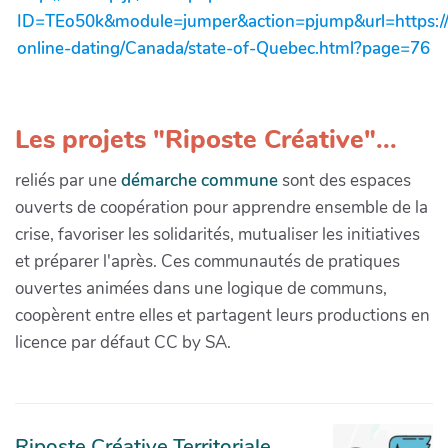
ID=TEo50k&module=jumper&action=pjump&url=https:/
online-dating/Canada/state-of-Quebec.html?page=76