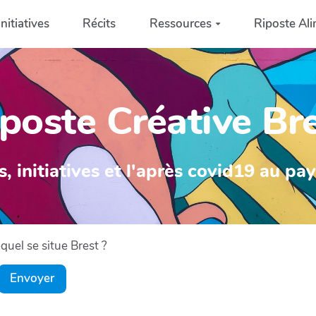
Initiatives
Récits
Ressources
Riposte Ali
poste Créative Br
s, initiatives et l'après covid19 au pa
uel se situe Brest ?
Envoyer