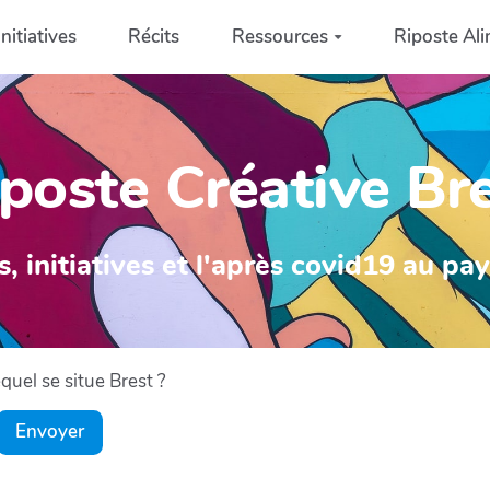
Initiatives
Récits
Ressources
Riposte Ali
poste Créative Br
s, initiatives et l'après covid19 au pa
uel se situe Brest ?
Envoyer