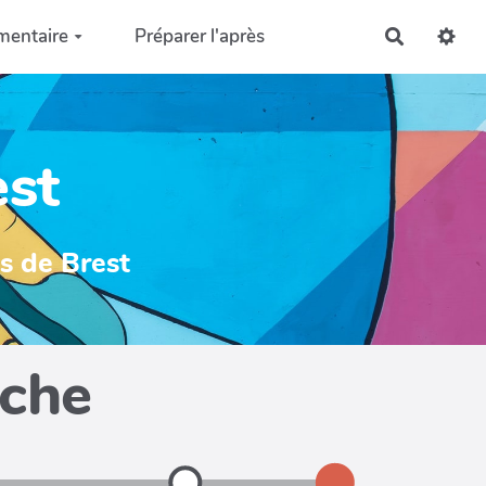
mentaire
Préparer l'après
Recherch
est
ys de Brest
iche