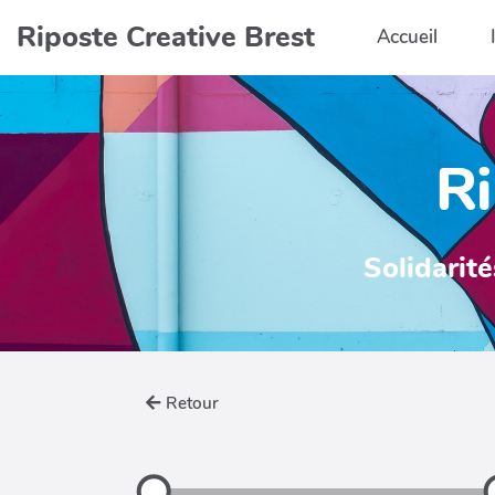
Aller au contenu principal
Riposte Creative Brest
Accueil
Ri
Solidarité
Retour