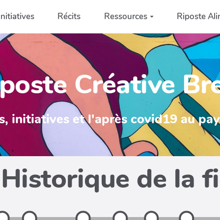
Initiatives
Récits
Ressources
Riposte Ali
poste Créative Br
s, initiatives et l'après covid19 au pa
Historique de la f