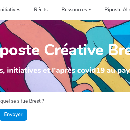
Initiatives
Récits
Ressources
Riposte Ali
poste Créative Br
s, initiatives et l'après covid19 au pa
uel se situe Brest ?
Envoyer