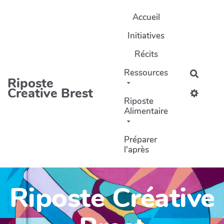
Aller au contenu principal
Accueil
Initiatives
Récits
Ressources
Recher
Riposte
Creative Brest
Riposte
Alimentaire
Préparer
l'après
Riposte Créative