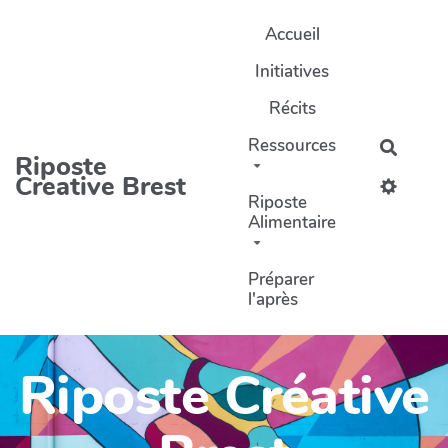
Aller au contenu principal
Accueil
Initiatives
Récits
Ressources
Recher
Riposte
Creative Brest
Riposte
Alimentaire
Préparer
l'après
Riposte Créative