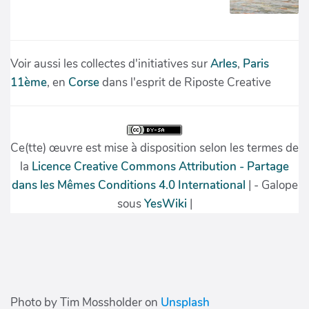
Photo by Tim Mossholder on
Unsplash