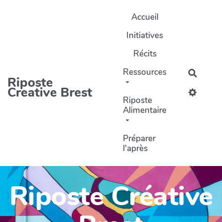
Aller au contenu principal
Accueil
Initiatives
Récits
Ressources
Recher
Riposte
Creative Brest
Riposte
Alimentaire
Préparer
l'après
Riposte Créative