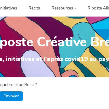
Initiatives
Récits
Ressources
Riposte Ali
poste Créative Br
s, initiatives et l'après covid19 au pa
uel se situe Brest ?
Envoyer