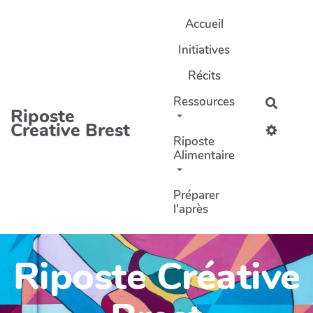
Aller au contenu principal
Accueil
Initiatives
Récits
Ressources
Recher
Riposte
Creative Brest
Riposte
Alimentaire
Préparer
l'après
Riposte Créative