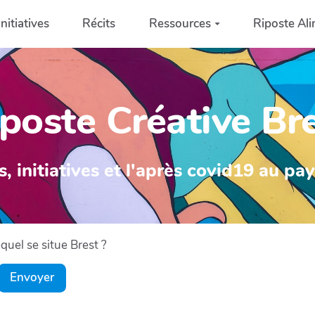
Initiatives
Récits
Ressources
Riposte Ali
poste Créative Br
s, initiatives et l'après covid19 au pa
uel se situe Brest ?
Envoyer