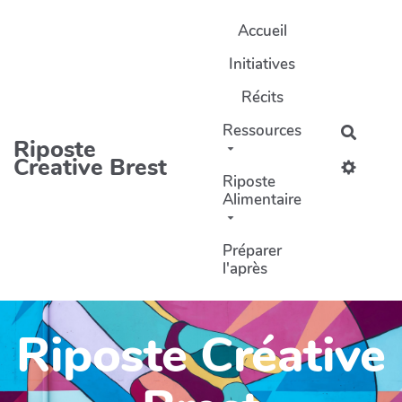
Aller au contenu principal
Accueil
Initiatives
Récits
Ressources
Recher
Riposte
Creative Brest
Riposte
Alimentaire
Préparer
l'après
Riposte Créative