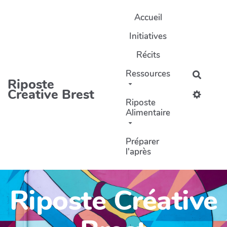
Aller au contenu principal
Accueil
Initiatives
Récits
Ressources
Recher
Riposte
Creative Brest
Riposte
Alimentaire
Préparer
l'après
Riposte Créative