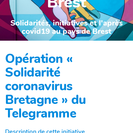
Brest
Solidarités, initiatives et l'après
covid19 au pays de Brest
Opération «
Solidarité
coronavirus
Bretagne » du
Telegramme
Description de cette initiative