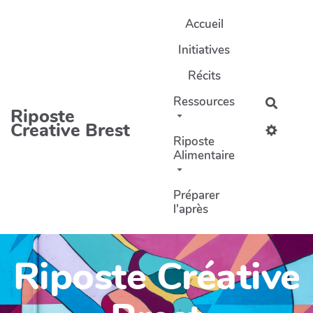
Aller au contenu principal
Accueil
Initiatives
Récits
Ressources
Recher
Riposte
Creative Brest
Riposte
Alimentaire
Préparer
l'après
Riposte Créative