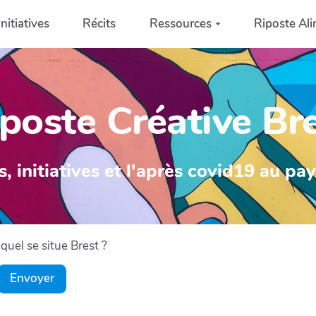
Initiatives
Récits
Ressources
Riposte Ali
poste Créative Br
s, initiatives et l'après covid19 au pa
uel se situe Brest ?
Envoyer