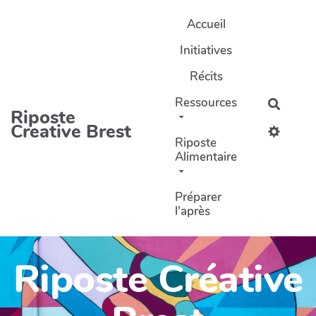
Aller au contenu principal
Accueil
Initiatives
Récits
Ressources
Recher
Riposte
Creative Brest
Riposte
Alimentaire
Préparer
l'après
Riposte Créative