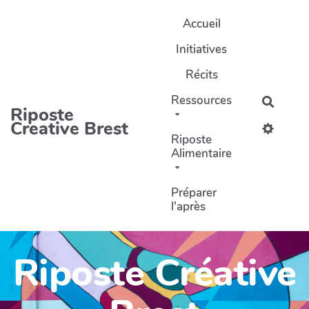
Aller au contenu principal
Accueil
Initiatives
Récits
Ressources
Recher
Riposte
Creative Brest
Riposte
Alimentaire
Préparer
l'après
Riposte Créative