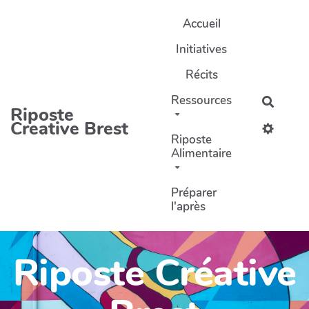
Aller au contenu principal
Accueil
Initiatives
Récits
Ressources
Recher
Riposte
Creative Brest
Riposte
Alimentaire
Préparer
l'après
Riposte Créative