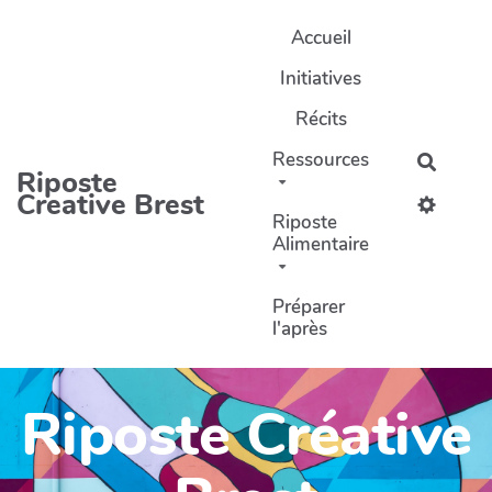
Aller au contenu principal
Accueil
Initiatives
Récits
Ressources
Recher
Riposte
Creative Brest
Riposte
Alimentaire
Préparer
l'après
Riposte Créative