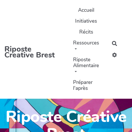
Aller au contenu principal
Accueil
Initiatives
Récits
Ressources
Recher
Riposte
Creative Brest
Riposte
Alimentaire
Préparer
l'après
Riposte Créative