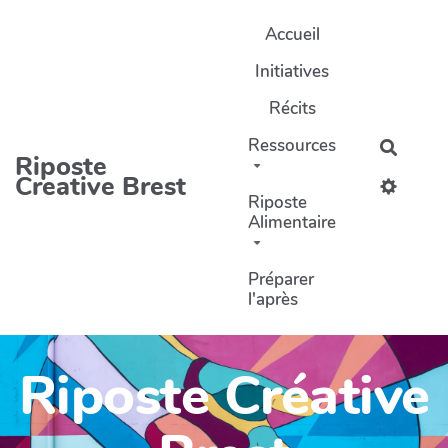
Aller au contenu principal
Accueil
Initiatives
Récits
Ressources
Recher
Riposte
Creative Brest
Riposte
Alimentaire
Préparer
l'après
Riposte Créative