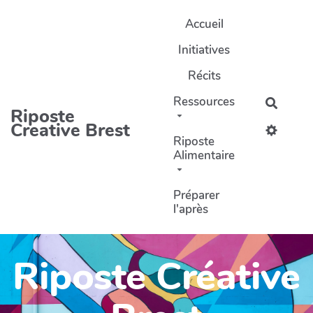
Aller au contenu principal
Accueil
Initiatives
Récits
Ressources
Recher
Riposte
Creative Brest
Riposte
Alimentaire
Préparer
l'après
Riposte Créative