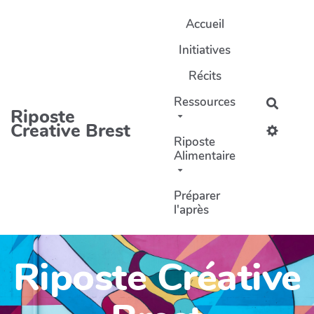
Aller au contenu principal
Accueil
Initiatives
Récits
Ressources
Recher
Riposte
Creative Brest
Riposte
Alimentaire
Préparer
l'après
Riposte Créative