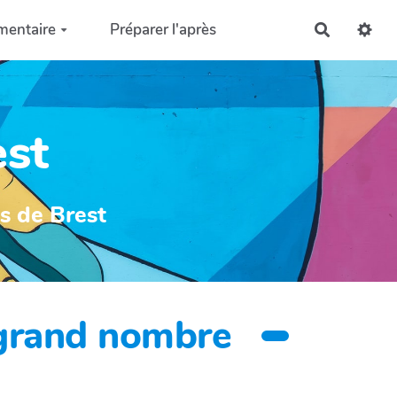
mentaire
Préparer l'après
Recherch
est
ys de Brest
s grand nombre