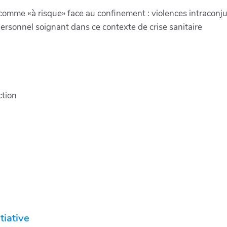
s comme «à risque» face au confinement : violences intracon
 personnel soignant dans ce contexte de crise sanitaire
ction
tiative