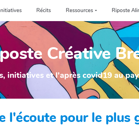
Initiatives
Récits
Ressources
Riposte Ali
poste Créative Br
s, initiatives et l'après covid19 au pa
e l'écoute pour le plu