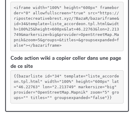
<iframe width="100%" height="600px" framebor
der="0" allowfullscreen="true" src="https://
ripostecreativebrest.xyz/?BazaR/bazariframe&
id=34&template=liste_accordeon.tpl.html&widt
h=100%25&height=600px&lat=46.22763&lon=2.213
749&markersize=big&provider=OpenStreetMap.Ma
pnik&zoom=5&groups=&titles=&groupsexpanded=f
alse"></bazariframe>
Code action wiki a copier coller dans une page
de ce site
{{bazarliste id="34" template="liste_accorde
on.tpl.html" width="100%" height="600px" lat
="46.22763" lon="2.213749" markersize="big" 
provider="OpenStreetMap.Mapnik" zoom="5" gro
ups="" titles="" groupsexpanded="false"}}