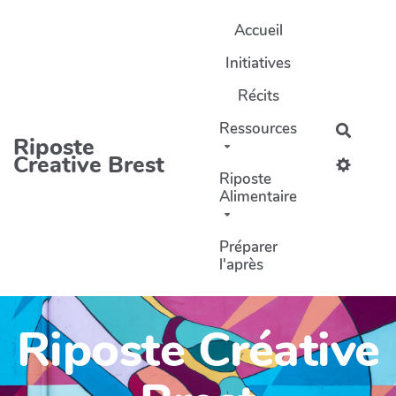
Aller au contenu principal
Accueil
Initiatives
Récits
Ressources
Recher
Riposte
Creative Brest
Riposte
Alimentaire
Préparer
l'après
Riposte Créative