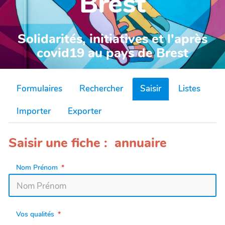
Brest
Solidarités, initiatives et l'après
covid19 au pays de Brest
Formulaires
Rechercher
Saisir
Listes
Importer
Exporter
Saisir une fiche : annuaire
Nom Prénom
Vos qualités