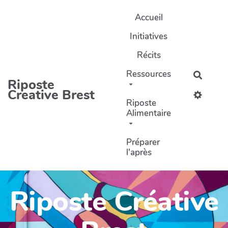
Aller au contenu principal
Accueil
Initiatives
Récits
Ressources
Recher
Riposte
Creative Brest
Riposte
Alimentaire
Préparer
l'après
Riposte Créative