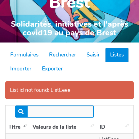
Brest
Solidarités, initiatives et l'après
covid19 au pays de Brest
Formulaires
Rechercher
Saisir
Listes
Importer
Exporter
List id not found: ListEeee
Titre
Valeurs de la liste
ID
A