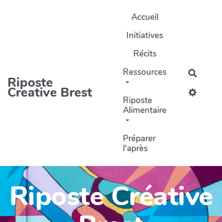
Aller au contenu principal
Accueil
Initiatives
Récits
Ressources
Recher
Riposte
Creative Brest
Riposte
Alimentaire
Préparer
l'après
Riposte Créative