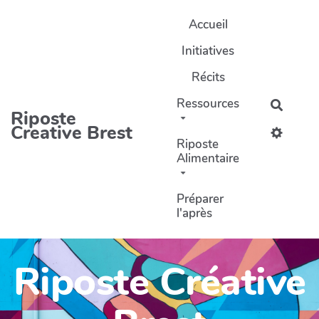
Aller au contenu principal
Accueil
Initiatives
Récits
Ressources
Recher
Riposte
Creative Brest
Riposte
Alimentaire
Préparer
l'après
Riposte Créative