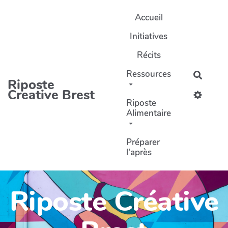
Aller au contenu principal
Accueil
Initiatives
Récits
Ressources
Recher
Riposte
Creative Brest
Riposte
Alimentaire
Préparer
l'après
Riposte Créative