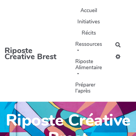
Aller au contenu principal
Accueil
Initiatives
Récits
Ressources
Recher
Riposte
Creative Brest
Riposte
Alimentaire
Préparer
l'après
Riposte Créative