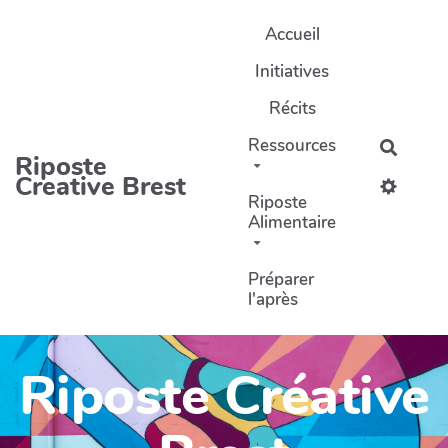
Aller au contenu principal
Accueil
Initiatives
Récits
Ressources
Recher
Riposte
Creative Brest
Riposte
Alimentaire
Préparer
l'après
Riposte Créative