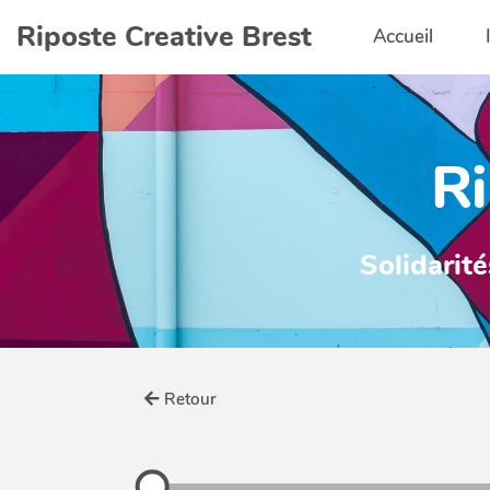
Aller au contenu principal
Riposte Creative Brest
Accueil
Ri
Solidarité
Retour