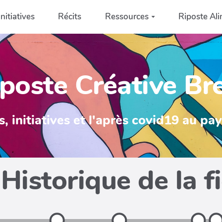
Initiatives
Récits
Ressources
Riposte Ali
poste Créative Br
s, initiatives et l'après covid19 au pa
Historique de la f