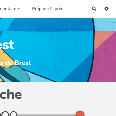
mentaire
Préparer l'après
Recherch
est
ys de Brest
iche