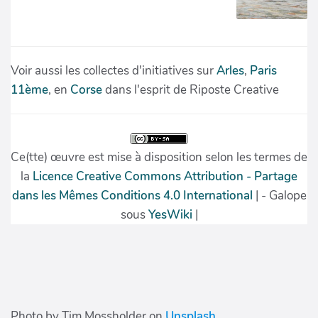
Photo by Tim Mossholder on
Unsplash