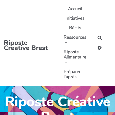
Aller au contenu principal
Accueil
Initiatives
Récits
Ressources
Recher
Riposte
Creative Brest
Riposte
Alimentaire
Préparer
l'après
Riposte Créative