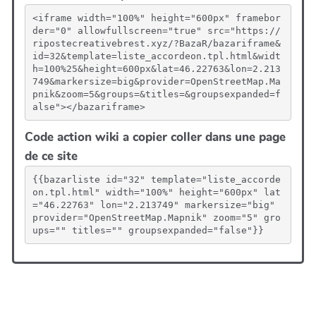
<iframe width="100%" height="600px" framebor
der="0" allowfullscreen="true" src="https://
ripostecreativebrest.xyz/?BazaR/bazariframe&
id=32&template=liste_accordeon.tpl.html&widt
h=100%25&height=600px&lat=46.22763&lon=2.213
749&markersize=big&provider=OpenStreetMap.Ma
pnik&zoom=5&groups=&titles=&groupsexpanded=f
alse"></bazariframe>
Code action wiki a copier coller dans une page
de ce site
{{bazarliste id="32" template="liste_accorde
on.tpl.html" width="100%" height="600px" lat
="46.22763" lon="2.213749" markersize="big" 
provider="OpenStreetMap.Mapnik" zoom="5" gro
ups="" titles="" groupsexpanded="false"}}