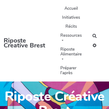
Aller au contenu principal
Accueil
Initiatives
Récits
Ressources
Recher
Riposte
Creative Brest
Riposte
Alimentaire
Préparer
l'après
Riposte Créative