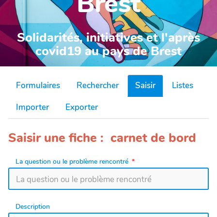
Brest
Solidarités, initiatives et l'après
covid19 au pays de Brest
Formulaires
Rechercher
Saisir
Listes
Importer
Exporter
Saisir une fiche : carnet de bord
La question ou le problème rencontré
Description