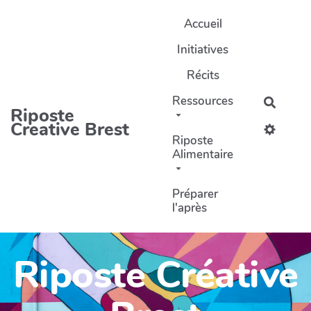
Aller au contenu principal
Accueil
Initiatives
Récits
Ressources
Recher
Riposte
Creative Brest
Riposte
Alimentaire
Préparer
l'après
Riposte Créative