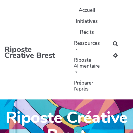
Aller au contenu principal
Accueil
Initiatives
Récits
Ressources
Recher
Riposte
Creative Brest
Riposte
Alimentaire
Préparer
l'après
Riposte Créative