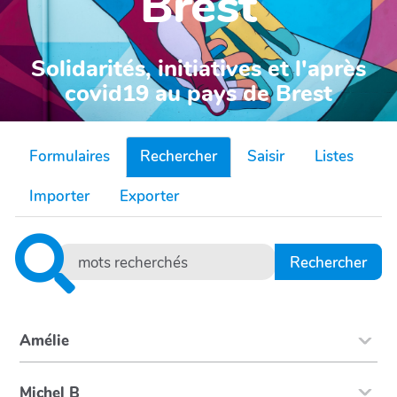
Brest
Solidarités, initiatives et l'après
covid19 au pays de Brest
Formulaires
Rechercher
Saisir
Listes
Importer
Exporter
Amélie
Michel B